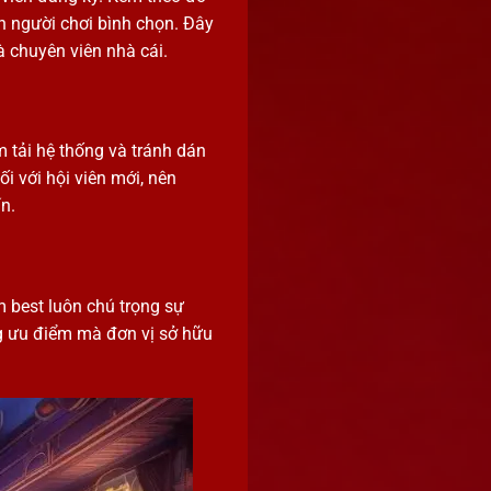
nh người chơi bình chọn. Đây
 chuyên viên nhà cái.
 tải hệ thống và tránh dán
i với hội viên mới, nên
ín.
 best luôn chú trọng sự
ng ưu điểm mà đơn vị sở hữu