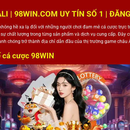
LI | 98WIN.COM UY TÍN SỐ 1 | ĐĂNG
 không hề xa lạ đối với những người chơi đam mê cá cược trực tu
i sự chất lượng trong từng sản phẩm và dịch vụ cung cấp. Đây 
nh chóng trở thành địa chỉ dẫn đầu của thị trường game châu 
hế cá cược 98WIN