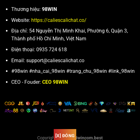
Thương hiệu:
98WIN
Website:
https://caliescalichat.co/
Địa chỉ:
54 Nguyễn Thị Minh Khai, Phường 6, Quận 3,
Thành phố Hồ Chí Minh, Việt Nam
Điện thoại:
0935 724 618
Email:
support@caliescalichat.co
#98win #nha_cai_98win #trang_chu_98win #link_98win
CEO - Fouder:
CEO 98WIN
[X] ĐÓNG
Copyright 2026 ©
98wincom.best