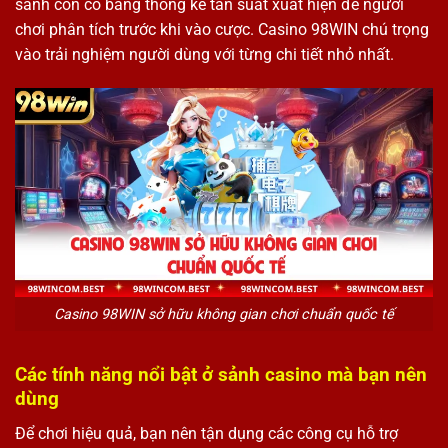
sảnh còn có bảng thống kê tần suất xuất hiện để người
chơi phân tích trước khi vào cược. Casino 98WIN chú trọng
vào trải nghiệm người dùng với từng chi tiết nhỏ nhất.
Casino 98WIN sở hữu không gian chơi chuẩn quốc tế
Các tính năng nổi bật ở sảnh casino mà bạn nên
dùng
Để chơi hiệu quả, bạn nên tận dụng các công cụ hỗ trợ