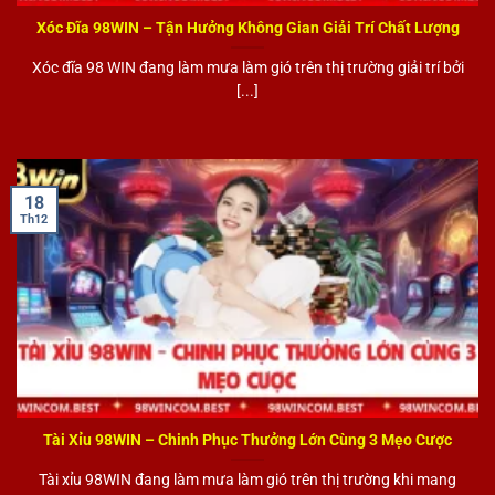
Xóc Đĩa 98WIN – Tận Hưởng Không Gian Giải Trí Chất Lượng
Xóc đĩa 98 WIN đang làm mưa làm gió trên thị trường giải trí bởi
[...]
18
Th12
Tài Xỉu 98WIN – Chinh Phục Thưởng Lớn Cùng 3 Mẹo Cược
Tài xỉu 98WIN đang làm mưa làm gió trên thị trường khi mang