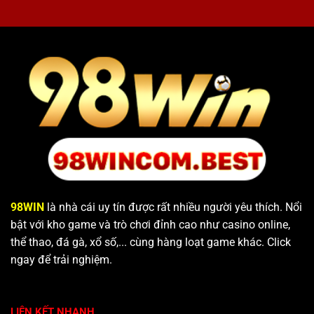
98WIN
là nhà cái uy tín được rất nhiều người yêu thích. Nổi
bật với kho game và trò chơi đỉnh cao như casino online,
thể thao, đá gà, xổ số,... cùng hàng loạt game khác. Click
ngay để trải nghiệm.
LIÊN KẾT NHANH