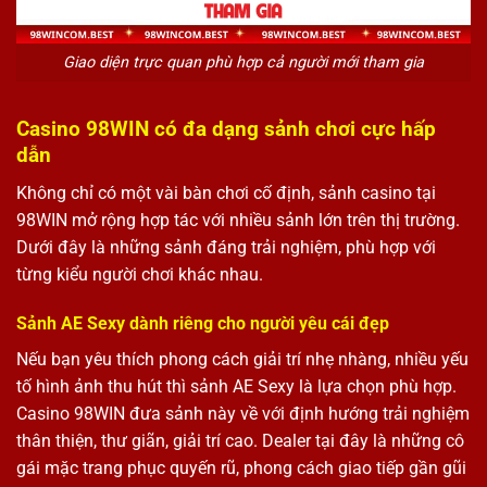
Giao diện trực quan phù hợp cả người mới tham gia
Casino 98WIN có đa dạng sảnh chơi cực hấp
dẫn
Không chỉ có một vài bàn chơi cố định, sảnh casino tại
98WIN mở rộng hợp tác với nhiều sảnh lớn trên thị trường.
Dưới đây là những sảnh đáng trải nghiệm, phù hợp với
từng kiểu người chơi khác nhau.
Sảnh AE Sexy dành riêng cho người yêu cái đẹp
Nếu bạn yêu thích phong cách giải trí nhẹ nhàng, nhiều yếu
tố hình ảnh thu hút thì sảnh AE Sexy là lựa chọn phù hợp.
Casino 98WIN đưa sảnh này về với định hướng trải nghiệm
thân thiện, thư giãn, giải trí cao. Dealer tại đây là những cô
gái mặc trang phục quyến rũ, phong cách giao tiếp gần gũi