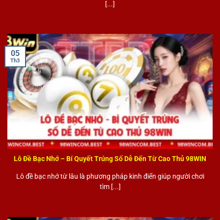
[...]
05
Th3
Lô Đề Bạc Nhớ – Bí Quyết Trúng Số Dễ Đến Từ Cao Thủ 98WIN
Lô đề bạc nhớ từ lâu là phương pháp kinh điển giúp người chơi
tìm [...]