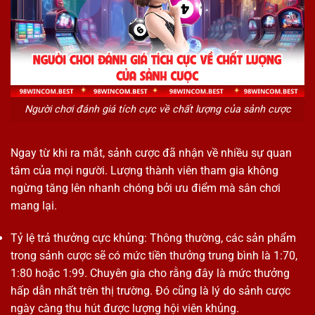
Người chơi đánh giá tích cực về chất lượng của sảnh cược
Ngay từ khi ra mắt, sảnh cược đã nhận về nhiều sự quan
tâm của mọi người. Lượng thành viên tham gia không
ngừng tăng lên nhanh chóng bởi ưu điểm mà sân chơi
mang lại.
Tỷ lệ trả thưởng cực khủng: Thông thường, các sản phẩm
trong sảnh cược sẽ có mức tiền thưởng trung bình là 1:70,
1:80 hoặc 1:99. Chuyên gia cho rằng đây là mức thưởng
hấp dẫn nhất trên thị trường. Đó cũng là lý do sảnh cược
ngày càng thu hút được lượng hội viên khủng.