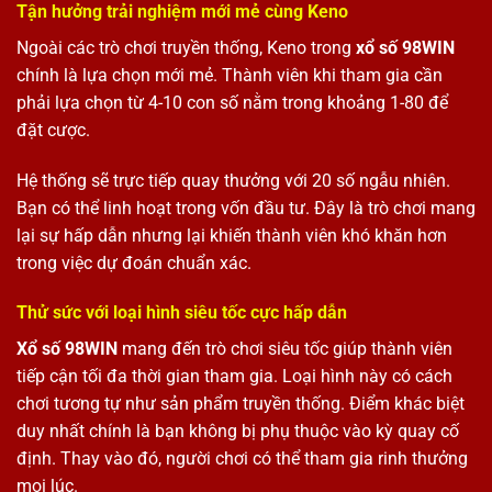
Tận hưởng trải nghiệm mới mẻ cùng Keno
Ngoài các trò chơi truyền thống, Keno trong
xổ số 98WIN
chính là lựa chọn mới mẻ. Thành viên khi tham gia cần
phải lựa chọn từ 4-10 con số nằm trong khoảng 1-80 để
đặt cược.
Hệ thống sẽ trực tiếp quay thưởng với 20 số ngẫu nhiên.
Bạn có thể linh hoạt trong vốn đầu tư. Đây là trò chơi mang
lại sự hấp dẫn nhưng lại khiến thành viên khó khăn hơn
trong việc dự đoán chuẩn xác.
Thử sức với loại hình siêu tốc cực hấp dẫn
Xổ số 98WIN
mang đến trò chơi siêu tốc giúp thành viên
tiếp cận tối đa thời gian tham gia. Loại hình này có cách
chơi tương tự như sản phẩm truyền thống. Điểm khác biệt
duy nhất chính là bạn không bị phụ thuộc vào kỳ quay cố
định. Thay vào đó, người chơi có thể tham gia rinh thưởng
mọi lúc.