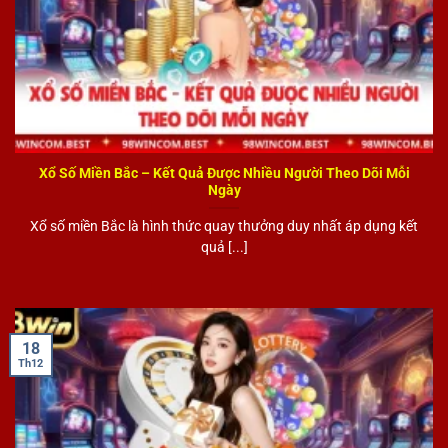
Xổ Số Miền Bắc – Kết Quả Được Nhiều Người Theo Dõi Mỗi
Ngày
Xổ số miền Bắc là hình thức quay thưởng duy nhất áp dụng kết
quả [...]
18
Th12