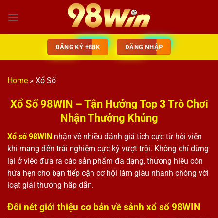
Chuyển
đến
nội
dung
ĐĂNG KÝ +88K
ĐĂNG NHẬP
Home
»
Xổ Số
Xổ Số 98WIN – Tận Hưởng Top 3 Trò Chơi
Nhận Thưởng Khủng
Xổ số 98WIN
nhận về nhiều đánh giá tích cực từ hội viên
khi mang đến trải nghiệm cực kỳ vượt trội. Không chỉ dừng
lại ở việc đưa ra các sản phẩm đa dạng, thương hiệu còn
hứa hẹn cho bạn tiếp cận cơ hội làm giàu nhanh chóng với
loạt giải thưởng hấp dẫn.
Đôi nét giới thiệu cơ bản về sảnh xổ số 98WIN