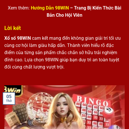
Xem thêm:
Hướng Dẫn 98WIN
– Trang Bị Kiến Thức Bài
Bản Cho Hội Viên
Lời kết
Xổ số 98WIN
cam kết mang đến không gian giải trí tối ưu
cùng cơ hội làm giàu hấp dẫn. Thành viên hiểu rõ đặc
điểm của từng sản phẩm chắc chắn sở hữu trải nghiệm
đỉnh cao. Lựa chọn 98WIN giúp bạn duy trì an toàn tuyệt
đối cùng chất lượng vượt trội.
05
Th3